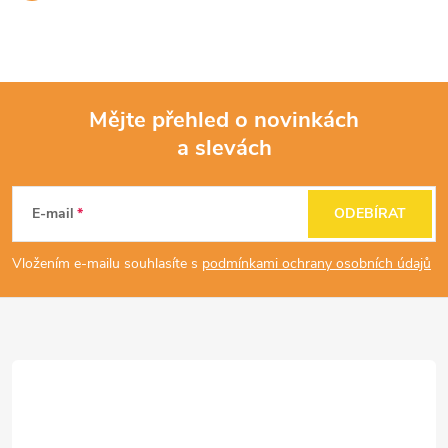
Mějte přehled o novinkách
a slevách
Z
á
E-mail
ODEBÍRAT
p
Vložením e-mailu souhlasíte s
podmínkami ochrany osobních údajů
a
t
í