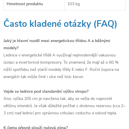
Hmotnost produktu
103 kg
Často kladené otázky (FAQ)
Jaký je hlavní rozdíl mezi energetickou třídou A a běžnými
modely?
Lednice v energetické třídě A využívají nejmodernější vakuovou
izolaci a invertorové kompresory. To znamená, že mají až o 60 %
nižší spotřebu než starší modely třídy E nebo F. Roční úspora na
energiích tak může činit i více než tisíc korun.
Vejde se lednice pod standardní výšku stropu?
Ano, výška 205 cm je navržena tak, aby se vešla do naprosté
většiny interiérů. Je však důležité počítat s drobnou rezervou (cca 2–
3 cm) nad lednicí pro správnou cirkulaci vzduchu a odvod tepla.
K čemu přesně slouží nulová zóna?