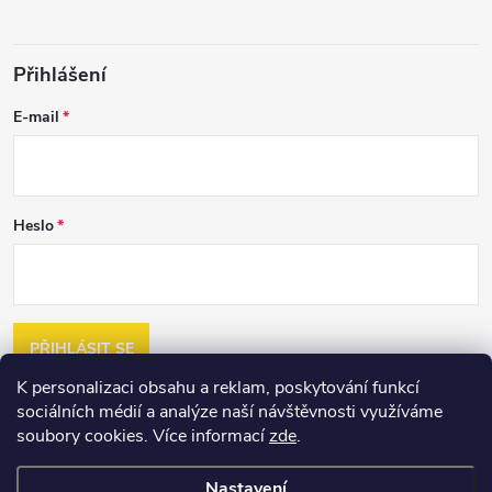
Přihlášení
E-mail
Heslo
PŘIHLÁSIT SE
K personalizaci obsahu a reklam, poskytování funkcí
Nová registrace
sociálních médií a analýze naší návštěvnosti využíváme
Zapomenuté heslo
soubory cookies. Více informací
zde
.
Nastavení