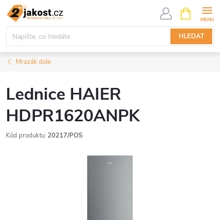
Přejít
NÁKUPNÍ
KOŠÍK
na
obsah
HLEDAT
Mrazák dole
Lednice HAIER
HDPR1620ANPK
Kód produktu:
20217/POS