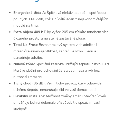
Energetická třída A:
Špičková efektivita s roční spotřebou
pouhých 114 kWh, což z ní dělá jeden z nejekonomičtějších
modelů na trhu.
Extra objem 409 l:
Díky výšce 205 cm získáte mnohem více
úložného prostoru na stejné zastavěné ploše.
Total No Frost:
Beznámrazový systém v chladničce i
mrazničce eliminuje vlhkost, zabraňuje vzniku ledu a
usnadňuje údržbu.
Nulová zóna:
Speciální zásuvka udržující teplotu blízkou 0 °C,
která je ideální pro uchování čerstvosti masa a ryb bez
nutnosti zmrazení.
Tichý chod (35 dB):
Velmi tichý provoz, který odpovídá
tichému šepotu, nenarušuje klid ve vaší domácnosti.
Flexibilní instalace:
Možnost změny směru otevírání dveří
umožňuje lednici dokonale přizpůsobit dispozicím vaší
kuchyně.