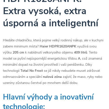
Extra vysoká, extra
úsporná a inteligentní
Hledáte chladničku, která pojme velký rodinný nákup, ale v kuchyni
zabere minimum místa?
Haier HDPR1620ANPK
využívá svou
výšku
205 cm
k nabídnutí velkorysého objemu
409 litrů
. Tento
model se pyšní nejúspornější energetickou třídou
A
, což znamená
minimální dopad na životní prostředí i vaši peněženku. Díky
technologii
Total No Frost
se již nikdy nebudete muset zdržovat
odmrazováním a speciální
nulová zóna
zajistí, že maso, ryby nebo
uzeniny zůstanou čerstvé po mnohem delší dobu.
Hlavní výhody a inovativní
technologie: