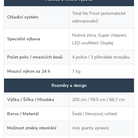
Total No Frost (automatické
Chladicí systém
odmrazování)
Nulová zóna, Super chlazení,
Speciální výbava
LED osvětlení, Displej
Počet polic / mrazicích boxů
4 police / 3 přihrádek mrazáku
Mrazicí výkon za 24 h
7 kg
Rozměry a design
Výška / Šířka / Hloubka
205 cm / 59,5 cm / 66,7 cm
Barva / Materiál
Šedá / Nerezový vzhled
Možnost změny otevírání
Ano (panty vpravo)