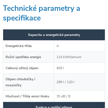
Technické parametry a
specifikace
Kapacita a energetické parametry
Energetická třída
A
Roční spotřeba energie
114 kWh/annum
Celkový užitný objem
409 l
Objem chladničky /
289 l / 120 l
mrazničky
Hlučnost / Třída emisí hluku
35 dB / B
Funkce a vnitřní výbava