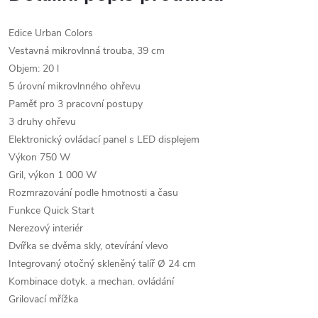
Edice Urban Colors
Vestavná mikrovlnná trouba, 39 cm
Objem: 20 l
5 úrovní mikrovlnného ohřevu
Paměť pro 3 pracovní postupy
3 druhy ohřevu
Elektronický ovládací panel s LED displejem
Výkon 750 W
Gril, výkon 1 000 W
Rozmrazování podle hmotnosti a času
Funkce Quick Start
Nerezový interiér
Dvířka se dvěma skly, otevírání vlevo
Integrovaný otočný skleněný talíř Ø 24 cm
Kombinace dotyk. a mechan. ovládání
Grilovací mřížka