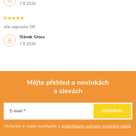
7.8.2026
vše naprosto OK
Slávek Gross
7.8.2026
Mějte přehled o novinkách
a slevách
Z
á
E-mail
ODEBÍRAT
p
Vložením e-mailu souhlasíte s
podmínkami ochrany osobních údajů