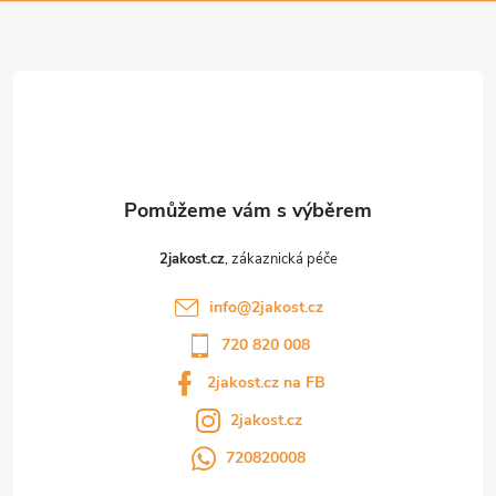
a
t
í
2jakost.cz
info
@
2jakost.cz
720 820 008
2jakost.cz na FB
2jakost.cz
720820008