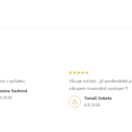
sto v pořádku
Vše jak má být... již poněkolikáté j
nákupem maximálně spokojen !!!
uzana Sasková
8.2026
Tomáš Sobota
6.8.2026