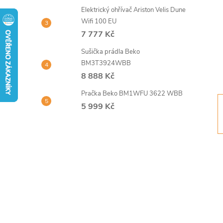
t
Elektrický ohřívač Ariston Velis Dune
Wifi 100 EU
r
7 777 Kč
Sušička prádla Beko
a
BM3T3924WBB
8 888 Kč
n
Pračka Beko BM1WFU 3622 WBB
n
5 999 Kč
í
p
a
n