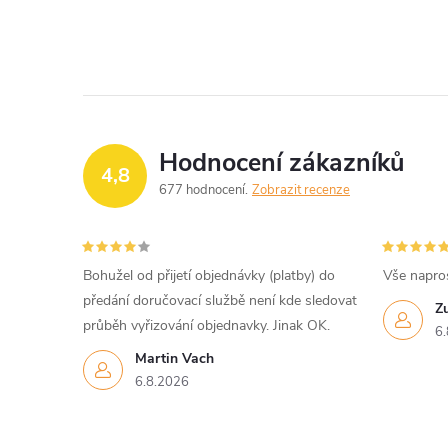
Hodnocení zákazníků
4,8
677 hodnocení
Zobrazit recenze
Bohužel od přijetí objednávky (platby) do
Vše napro
předání doručovací službě není kde sledovat
Z
průběh vyřizování objednavky. Jinak OK.
6.
Martin Vach
6.8.2026