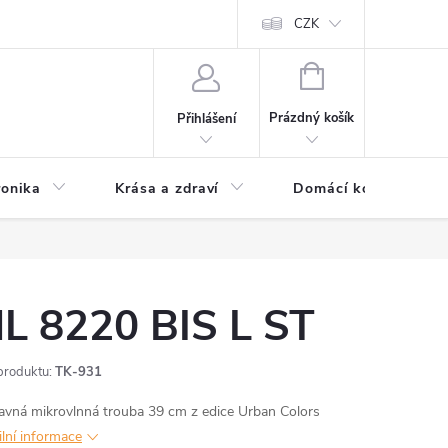
chodní podmínky
Prohlášení o ochraně osobních údajů
CZK
O souborech
NÁKUPNÍ
KOŠÍK
Prázdný košík
Přihlášení
ronika
Krása a zdraví
Domácí komfort
L 8220 BIS L ST
produktu:
TK-931
avná mikrovlnná trouba 39 cm z edice Urban Colors
ilní informace