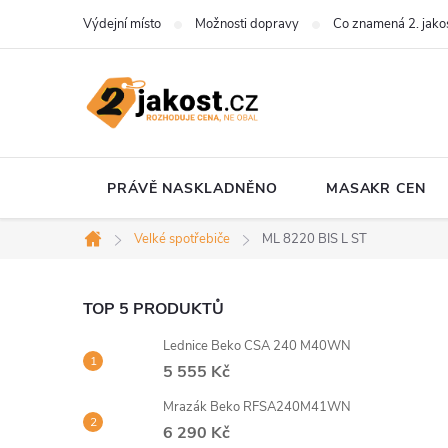
Přejít
Výdejní místo
Možnosti dopravy
Co znamená 2. jako
na
obsah
PRÁVĚ NASKLADNĚNO
MASAKR CEN
Velké spotřebiče
ML 8220 BIS L ST
Domů
P
TOP 5 PRODUKTŮ
Lednice Beko CSA 240 M40WN
o
5 555 Kč
s
Mrazák Beko RFSA240M41WN
6 290 Kč