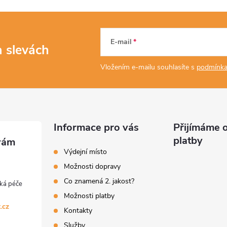
E-mail
a slevách
Vložením e-mailu souhlasíte s
podmínka
Informace pro vás
Přijímáme o
platby
Výdejní místo
Možnosti dopravy
Co znamená 2. jakost?
Možnosti platby
.cz
Kontakty
Služby