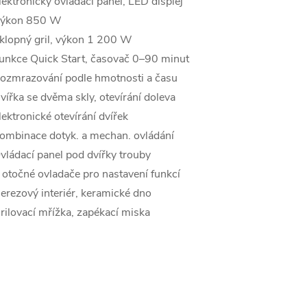
lektronický ovládací panel, LED displej
ýkon 850 W
klopný gril, výkon 1 200 W
unkce Quick Start, časovač 0–90 minut
ozmrazování podle hmotnosti a času
vířka se dvěma skly, otevírání doleva
lektronické otevírání dvířek
ombinace dotyk. a mechan. ovládání
vládací panel pod dvířky trouby
 otočné ovladače pro nastavení funkcí
erezový interiér, keramické dno
rilovací mřížka, zapékací miska