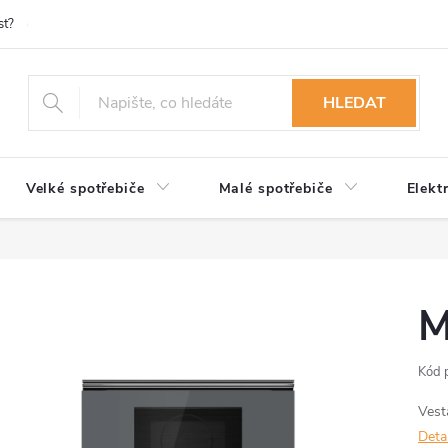
st?
Možnosti platby
Kontakty
Služby
Reklamace
Ob
HLEDAT
Velké spotřebiče
Malé spotřebiče
Elekt
M
Kód 
Vest
Deta