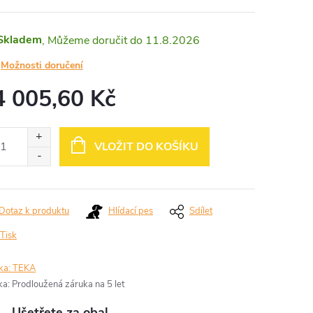
Skladem
11.8.2026
Možnosti doručení
4 005,60 Kč
ná
:
VLOŽIT DO KOŠÍKU
Dotaz k produktu
Hlídací pes
Sdílet
Tisk
ka:
TEKA
ka
:
Prodloužená záruka na 5 let
Ušetřete za obal