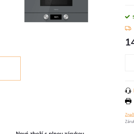
1
Měr
cena
Znač
Záru
Nové zboží s plnou zárukou