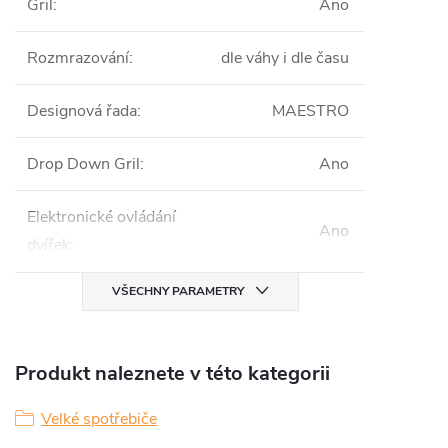
Gril
:
Ano
Rozmrazování
:
dle váhy i dle času
Designová řada
:
MAESTRO
Drop Down Gril
:
Ano
Elektronické ovládání
Ano
dvířek
:
VŠECHNY PARAMETRY
Produkt naleznete v této kategorii
Velké spotřebiče