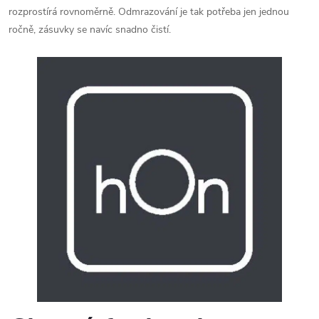
rozprostírá rovnoměrně. Odmrazování je tak potřeba jen jednou
ročně, zásuvky se navíc snadno čistí.