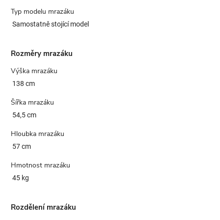
Typ modelu mrazáku
Samostatně stojící model
Rozměry mrazáku
Výška mrazáku
138 cm
Šířka mrazáku
54,5 cm
Hloubka mrazáku
57 cm
Hmotnost mrazáku
45 kg
Rozdělení mrazáku