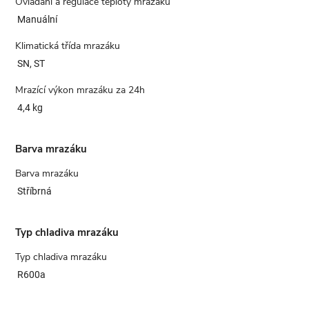
Ovládání a regulace teploty mrazáku
Manuální
Klimatická třída mrazáku
SN, ST
Mrazící výkon mrazáku za 24h
4,4 kg
Barva mrazáku
Barva mrazáku
Stříbrná
Typ chladiva mrazáku
Typ chladiva mrazáku
R600a