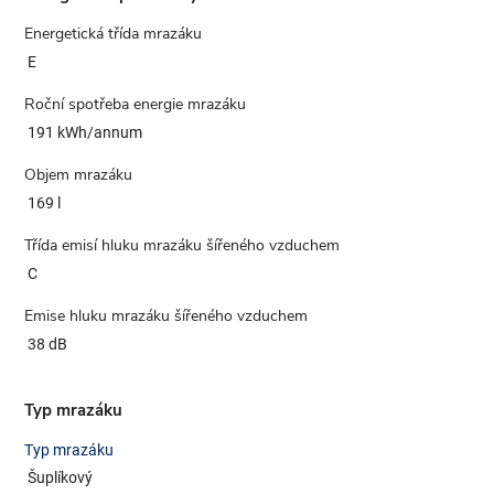
Energetická třída mrazáku
E
Roční spotřeba energie mrazáku
191 kWh/annum
Objem mrazáku
169 l
Třída emisí hluku mrazáku šířeného vzduchem
C
Emise hluku mrazáku šířeného vzduchem
38 dB
Typ mrazáku
Typ mrazáku
Šuplíkový