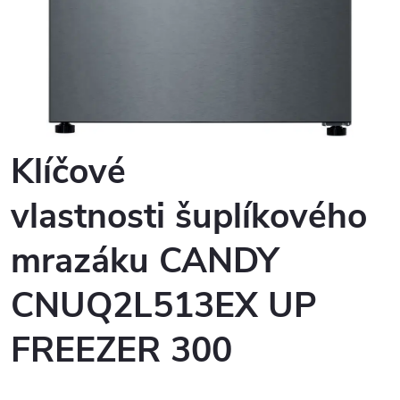
Klíčové
vlastnosti šuplíkového
mrazáku CANDY
CNUQ2L513EX UP
FREEZER 300