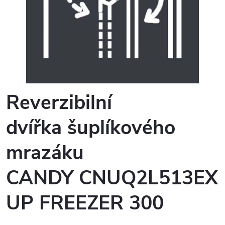
Reverzibilní
dvířka šuplíkového
mrazáku
CANDY CNUQ2L513EX
UP FREEZER 300