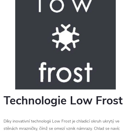
Technologie Low Frost
Díky inovativní technologii Low Frost je chladicí okruh ukrytý ve
stěnách mrazničky, čímž se omezí vznik námrazy. Chlad se navíc