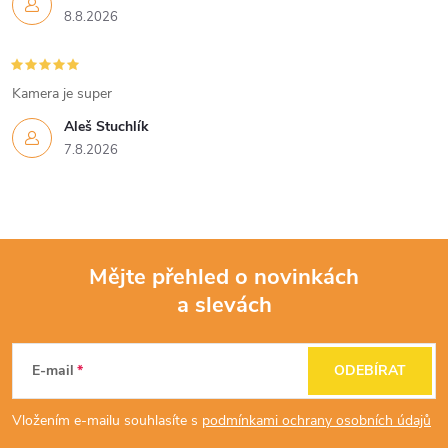
8.8.2026
Kamera je super
Aleš Stuchlík
7.8.2026
Mějte přehled o novinkách
a slevách
Z
á
E-mail
ODEBÍRAT
p
Vložením e-mailu souhlasíte s
podmínkami ochrany osobních údajů