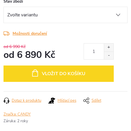
Stav zboží
Možnosti doručení
od 6 990 Kč
od
6 890 Kč
Měrná
cena:
VLOŽIT DO KOŠÍKU
Dotaz k produktu
Hlídací pes
Sdílet
Značka:
CANDY
Záruka
:
2 roky