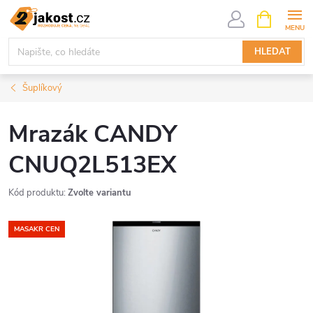
Přejít
NÁKUPNÍ
KOŠÍK
na
obsah
HLEDAT
Šuplíkový
Mrazák CANDY
CNUQ2L513EX
Kód produktu:
Zvolte variantu
MASAKR CEN