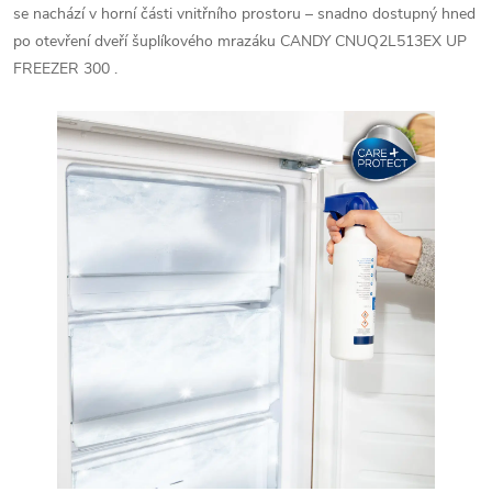
se nachází v horní části vnitřního prostoru – snadno dostupný hned
po otevření dveří šuplíkového mrazáku CANDY CNUQ2L513EX UP
FREEZER 300 .