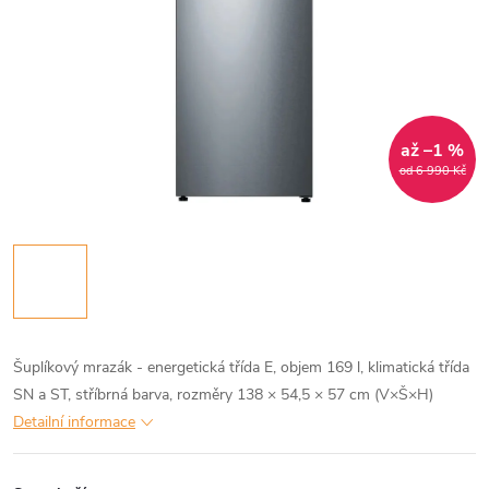
až –1 %
od 6 990 Kč
Šuplíkový mrazák - energetická třída E, objem 169 l, klimatická třída
SN a ST, stříbrná barva, rozměry 138 × 54,5 × 57 cm (V×Š×H)
Detailní informace