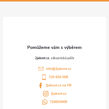
a
t
í
2jakost.cz
info
@
2jakost.cz
720 820 008
2jakost.cz na FB
2jakost.cz
720820008