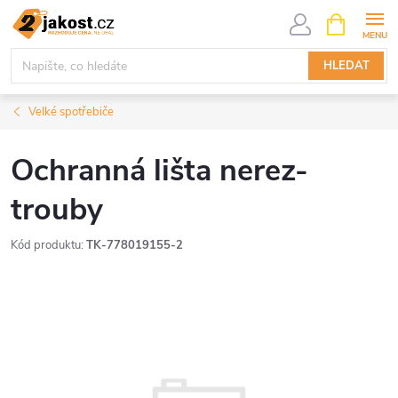
Přejít
NÁKUPNÍ
KOŠÍK
na
obsah
HLEDAT
Velké spotřebiče
Ochranná lišta nerez-
trouby
Kód produktu:
TK-778019155-2