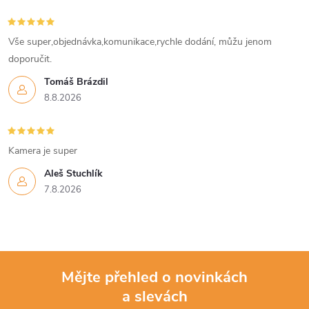
Vše super,objednávka,komunikace,rychle dodání, můžu jenom
doporučit.
Tomáš Brázdil
8.8.2026
Kamera je super
Aleš Stuchlík
7.8.2026
Mějte přehled o novinkách
a slevách
Z