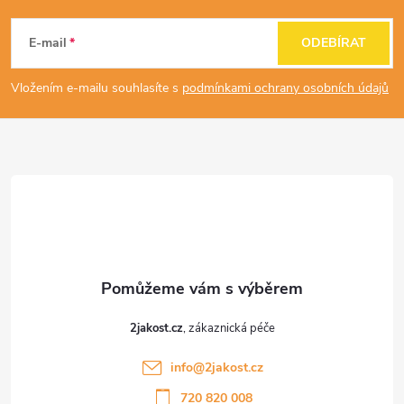
á
E-mail
ODEBÍRAT
p
Vložením e-mailu souhlasíte s
podmínkami ochrany osobních údajů
a
t
í
2jakost.cz
info
@
2jakost.cz
720 820 008