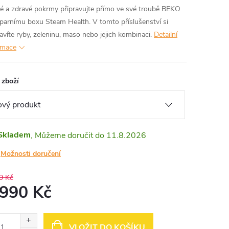
é a zdravé pokrmy připravujte přímo ve své troubě BEKO
 parnímu boxu Steam Health. V tomto příslušenství si
ravíte ryby, zeleninu, maso nebo jejich kombinaci.
Detailní
rmace
 zboží
Skladem
11.8.2026
Možnosti doručení
9 Kč
 990 Kč
ná
:
VLOŽIT DO KOŠÍKU