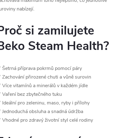
achovává maximum toho nejlepšího, co jednotlivé
uroviny nabízejí.
Proč si zamilujete
Beko Steam Health?
 Šetrná příprava pokrmů pomocí páry
 Zachování přirozené chuti a vůně surovin
 Více vitamínů a minerálů v každém jídle
 Vaření bez zbytečného tuku
 Ideální pro zeleninu, maso, ryby i přílohy
 Jednoduchá obsluha a snadná údržba
 Vhodné pro zdravý životní styl celé rodiny