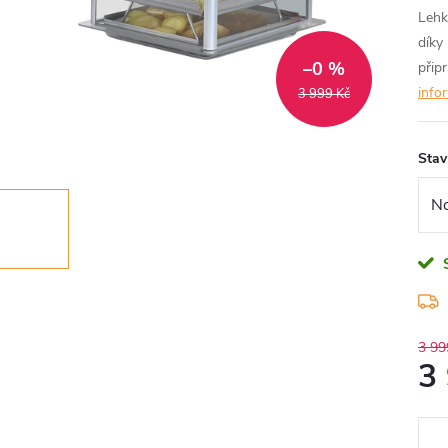
Lehk
díky
–0 %
přip
info
3 999 Kč
Stav
3 99
3
Měr
cena