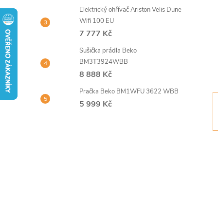
t
Elektrický ohřívač Ariston Velis Dune
Wifi 100 EU
r
7 777 Kč
Sušička prádla Beko
a
BM3T3924WBB
8 888 Kč
n
Pračka Beko BM1WFU 3622 WBB
n
5 999 Kč
í
p
a
n