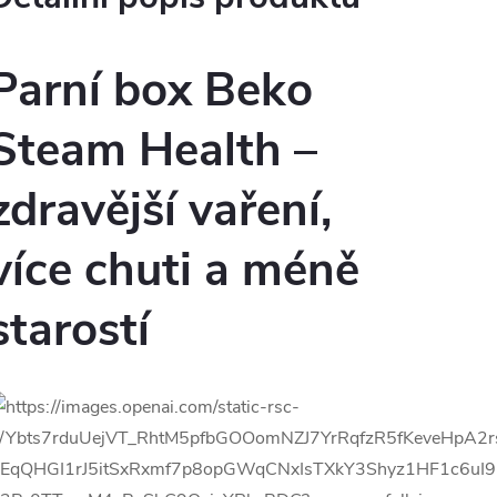
Parní box Beko
Steam Health –
zdravější vaření,
více chuti a méně
starostí