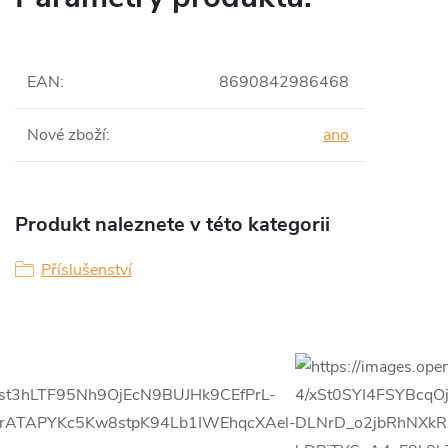
EAN
:
8690842986468
Nové zboží
:
ano
Produkt naleznete v této kategorii
Příslušenství