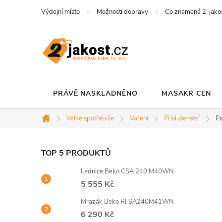
Přejít
Výdejní místo
Možnosti dopravy
Co znamená 2. jako
na
obsah
PRÁVĚ NASKLADNĚNO
MASAKR CEN
Velké spotřebiče
Vaření
Příslušenství
Pa
Domů
P
TOP 5 PRODUKTŮ
Lednice Beko CSA 240 M40WN
o
5 555 Kč
s
Mrazák Beko RFSA240M41WN
6 290 Kč