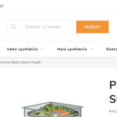
st?
Možnosti platby
Kontakty
Služby
Reklamace
Ob
HLEDAT
Velké spotřebiče
Malé spotřebiče
Elekt
rní box Beko Steam Health
P
S
Kód 