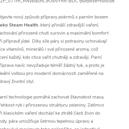
bjevte nový způsob přípravy pokrmů s parním boxem
eko Steam Health
, který přináší zdravější vaření,
achování přirozené chuti surovin a maximální komfort
ři přípravě jídel. Díky síle páry si potraviny uchovávají
íce vitamínů, minerálů i své přirozené aroma, což
cení každý, kdo chce vařit chutněji a zdravěji. Parní
říprava navíc nevyžaduje téměř žádný tuk, a proto je
deální volbou pro moderní domácnosti zaměřené na
dravý životní styl.
arní technologie pomáhá zachovat šťavnatost masa,
řehkost ryb i přirozenou strukturu zeleniny. Zatímco
ři klasickém vaření dochází ke ztrátě části živin do
ody, pára umožňuje šetrnou tepelnou úpravu a