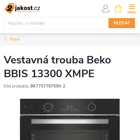
Přejít
NÁKUPNÍ
KOŠÍK
na
obsah
HLEDAT
Parní
Vestavná trouba Beko
BBIS 13300 XMPE
Kód produktu:
BK7757787690-2