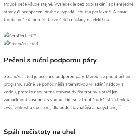
troubě peče všude stejně. Výsledek je bez popraskání, spálení jedné
strany či nedopečení druhé a vypadá i chutná perfektně. A navíc
trouba peče úsporněji, takže šetří i náklady na elektřinu.
Pečení s ruční podporou páry
SteamAssisted je pečení s podporou páry, kterou lze přidat během
programu ručně. Je pohodlnější alternativou vkládání nádoby s
vodou, protože není nutné otevírat dvířka trouby a stačí jen
zamáčknout zásobník s vodou. Tím se v troubě udrží stálá teplota,
zvýší vlhkost a upečené jídlo bude šťavnatější a nadýchanější.
Spálí nečistoty na uhel