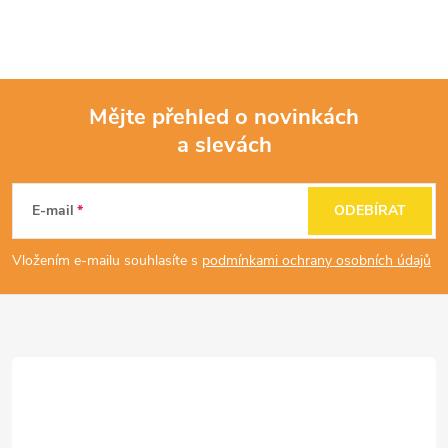
Mějte přehled o novinkách
a slevách
Z
á
E-mail
ODEBÍRAT
p
Vložením e-mailu souhlasíte s
podmínkami ochrany osobních údajů
a
t
í