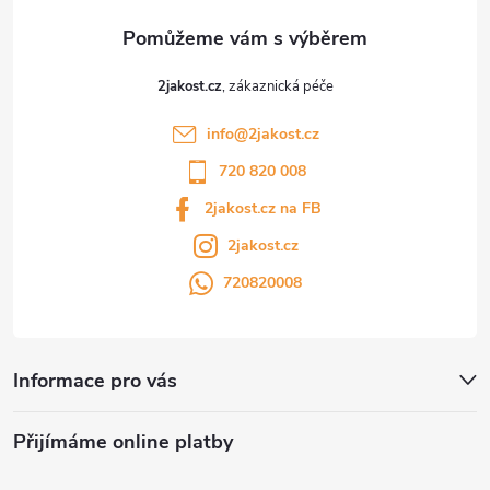
2jakost.cz
info
@
2jakost.cz
720 820 008
2jakost.cz na FB
2jakost.cz
720820008
Informace pro vás
Přijímáme online platby