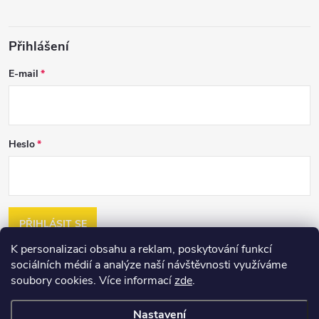
Přihlášení
E-mail
Heslo
PŘIHLÁSIT SE
K personalizaci obsahu a reklam, poskytování funkcí
Nová registrace
sociálních médií a analýze naší návštěvnosti využíváme
Zapomenuté heslo
soubory cookies. Více informací
zde
.
Nastavení
Copyright 2026
2jakost.cz
. Všechna práva vyhrazena.
Upravit nastavení