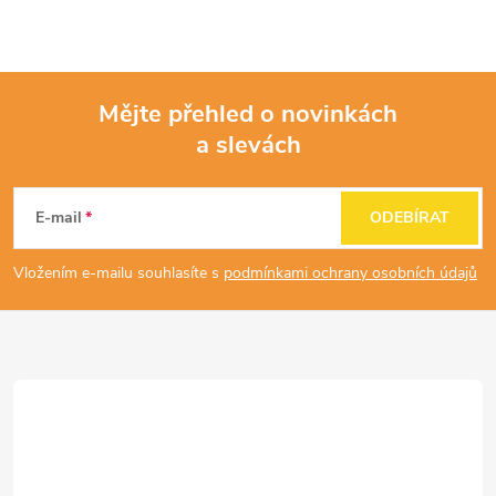
Mějte přehled o novinkách
a slevách
Z
á
E-mail
ODEBÍRAT
p
Vložením e-mailu souhlasíte s
podmínkami ochrany osobních údajů
a
t
í