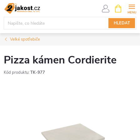
Přejít
NÁKUPNÍ
KOŠÍK
na
obsah
HLEDAT
Velké spotřebiče
Pizza kámen Cordierite
Kód produktu:
TK-977