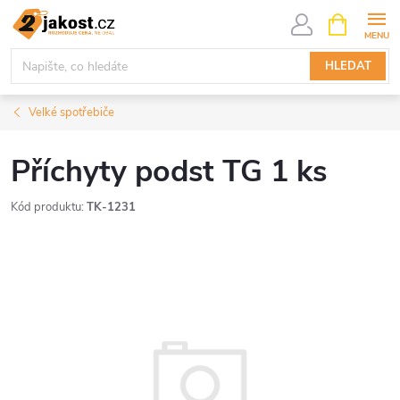
Přejít
NÁKUPNÍ
KOŠÍK
na
obsah
HLEDAT
Velké spotřebiče
Příchyty podst TG 1 ks
Kód produktu:
TK-1231