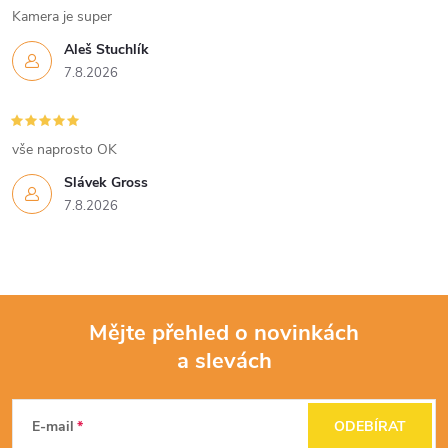
Kamera je super
Aleš Stuchlík
7.8.2026
vše naprosto OK
Slávek Gross
7.8.2026
Mějte přehled o novinkách
a slevách
Z
á
E-mail
ODEBÍRAT