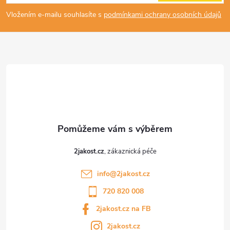
p
Vložením e-mailu souhlasíte s
podmínkami ochrany osobních údajů
a
t
í
2jakost.cz
info
@
2jakost.cz
720 820 008
2jakost.cz na FB
2jakost.cz