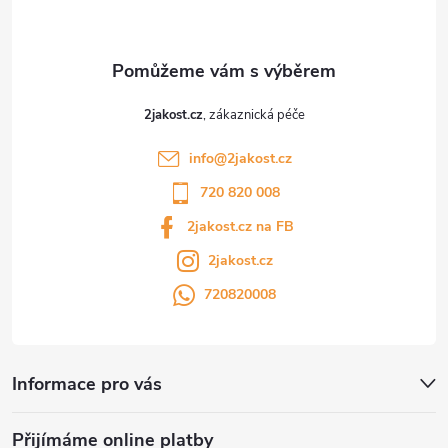
í
2jakost.cz
info
@
2jakost.cz
720 820 008
2jakost.cz na FB
2jakost.cz
720820008
Informace pro vás
Přijímáme online platby