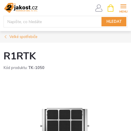
Přejít
NÁKUPNÍ
KOŠÍK
na
obsah
HLEDAT
Velké spotřebiče
R1RTK
Kód produktu:
TK-1050