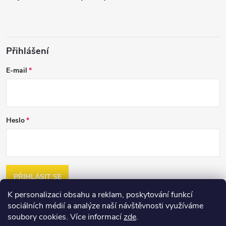
Přihlášení
E-mail
Heslo
PŘIHLÁSIT SE
K personalizaci obsahu a reklam, poskytování funkcí
Nová registrace
sociálních médií a analýze naší návštěvnosti využíváme
Zapomenuté heslo
soubory cookies. Více informací
zde
.