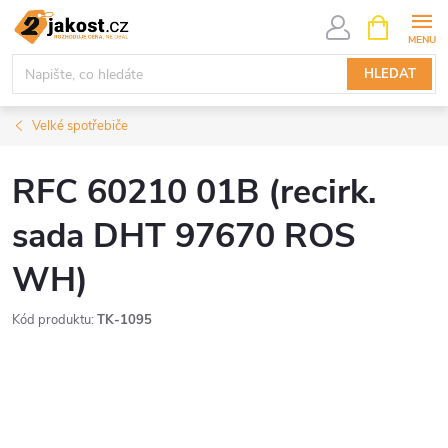
Přejít
NÁKUPNÍ
KOŠÍK
na
obsah
HLEDAT
Velké spotřebiče
RFC 60210 01B (recirk.
sada DHT 97670 ROS
WH)
Kód produktu:
TK-1095