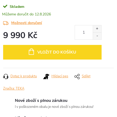
Skladem
12.8.2026
Možnosti doručení
9 990 Kč
Měrná
cena:
VLOŽIT DO KOŠÍKU
Dotaz k produktu
Hlídací pes
Sdílet
Značka:
TEKA
Nové zboží s plnou zárukou
I v poškozeném obalu je nové zboží s plnou zárukou!