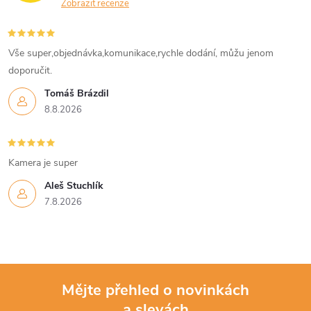
y
Zobrazit recenze
v
Vše super,objednávka,komunikace,rychle dodání, můžu jenom
ý
doporučit.
p
Tomáš Brázdil
8.8.2026
i
s
Kamera je super
u
Aleš Stuchlík
7.8.2026
Mějte přehled o novinkách
a slevách