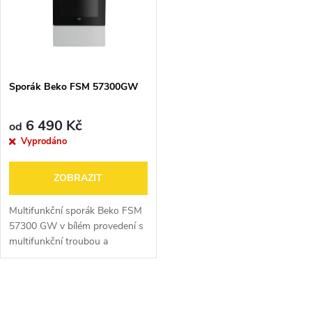
ů
ů
Sporák Beko FSM 57300GW
6 490 Kč
od
Vyprodáno
ZOBRAZIT
Multifunkční sporák Beko FSM
57300 GW v bílém provedení s
multifunkční troubou a
sklokeramickou deskou v
praktické šířce 50 cm. Vybaven
7 funkcemi, zásuvkou pro
O
ukládání plechů...