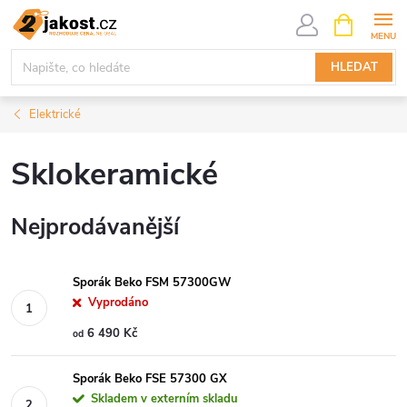
Přejít
NÁKUPNÍ
KOŠÍK
na
obsah
HLEDAT
Elektrické
Sklokeramické
Nejprodávanější
Sporák Beko FSM 57300GW
Vyprodáno
6 490 Kč
od
Sporák Beko FSE 57300 GX
Skladem v externím skladu