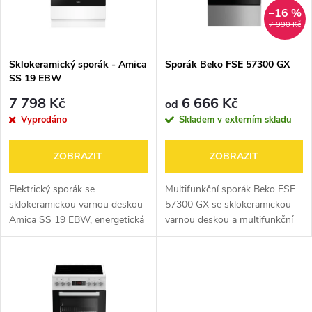
n
i
–16 %
7 990 Kč
í
s
p
Sklokeramický sporák - Amica
Sporák Beko FSE 57300 GX
SS 19 EBW
p
r
7 798 Kč
6 666 Kč
od
r
Vyprodáno
Skladem v externím skladu
o
o
ZOBRAZIT
ZOBRAZIT
d
d
Elektrický sporák se
Multifunkční sporák Beko FSE
u
sklokeramickou varnou deskou
57300 GX se sklokeramickou
Amica SS 19 EBW, energetická
varnou deskou a multifunkční
u
třída A, rozměry 85 × 50 × 60
elektrickou troubou s
k
cm (V×Š×H), 4 plotýnky,
ventilátorem a grilem v šíři
k
VARNÁ DESKA: ukazatel
50cm. Trouba o objemu 55 litrů
t
zbytkového tepla,...
s vnitřním...
t