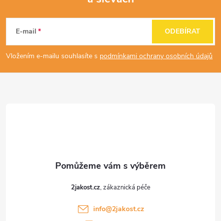
Z
á
E-mail
ODEBÍRAT
p
Vložením e-mailu souhlasíte s
podmínkami ochrany osobních údajů
a
t
í
2jakost.cz
info
@
2jakost.cz