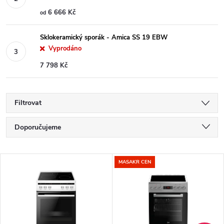
6 666 Kč
od
Sklokeramický sporák - Amica SS 19 EBW
Vyprodáno
7 798 Kč
Filtrovat
Ř
Doporučujeme
a
Nejlevnější
V
MASAKR CEN
Nejdražší
z
ý
Nejprodávanější
e
p
Abecedně