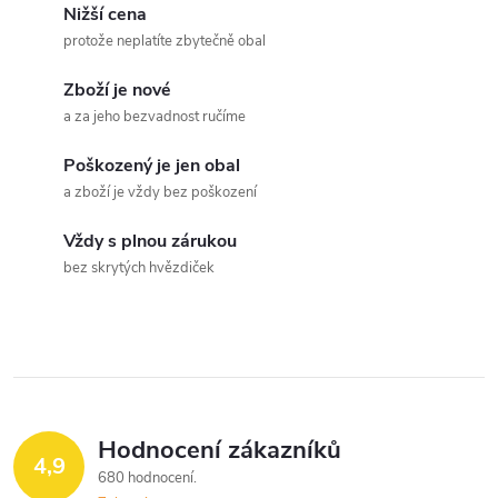
v
Nižší cena
protože neplatíte zbytečně obal
l
Zboží je nové
á
a za jeho bezvadnost ručíme
d
Poškozený je jen obal
a
a zboží je vždy bez poškození
c
Vždy s plnou zárukou
bez skrytých hvězdiček
í
p
r
v
Hodnocení zákazníků
k
4,9
680 hodnocení