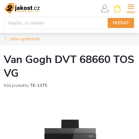
Přejít
NÁKUPNÍ
KOŠÍK
na
obsah
HLEDAT
Velké spotřebiče
Van Gogh DVT 68660 TOS
VG
Kód produktu:
TK-1375